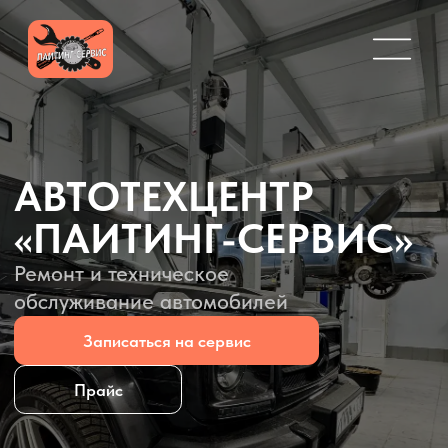
АВТОТЕХЦЕНТР
«ПАИТИНГ-СЕРВИС»
К
Ремонт и техническое
обслуживание автомобилей
Записаться на сервис
Прайс
г. Мос
ул. Ав
+7 (49