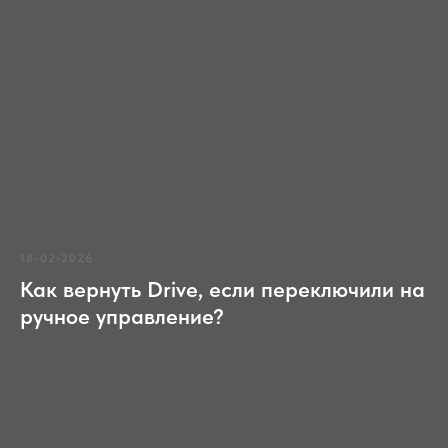
оснащен современным оборудованием для
диагностики и ремонта автомобилей.
Оборудование соответствует всем
требованиям.
18-02-2026
Как вернуть Drive, если переключили на
ручное управление?