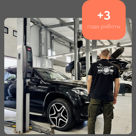
обеспечив бесперебойный
и эффективный процесс ремонта
Согласование и ремонт
После того, как мы обследуем
ваш автомобиль, мы подтвердим, какие
работы необходимы,
и сразу же приступим к их выполнению,
чтобы вы могли снова отправиться в путь
Комфортное вождение
После квалифицированного ремонта
ваш автомобиль будет готов
к безопасному и плавному движению
Блог
НОВОСТИ
Следите за нашей жизнью и последними
новостями индустрии