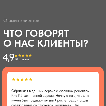
4,9
★★★★★
50 отзывов
★★★★★
Обратился в данный сервис с кузовным ремонтом
Х
Киа К5 удлиненной версии. Начну с того, что мне
о
нужен был предварительный расчет ремонта для
р
согласования со страховой компанией. Это
з