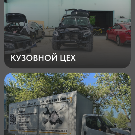
АВТОМОБИЛЕЙ
Ключевые
марки автомобилей,
которые мы обслуживаем
Преимущества работы с нами
ПАИТИНГ–СЕРВИС
Важно выбрать квалифицированный
сервис для достижения наилучших
результатов
Полный цикл работ