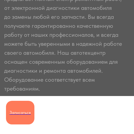
ремонта, контроль выполнения, коммуникацию и за
то, что берет с работу любые сложные задачи🤝
г. Москва, м. Щукинская,
ул. Авиационная, 68к4
+7 (495) 135-55-30
service@paiting.ru
Рабочие часы:
Пн-Вс: 9:00-21:00
Записаться
Юридическая информация