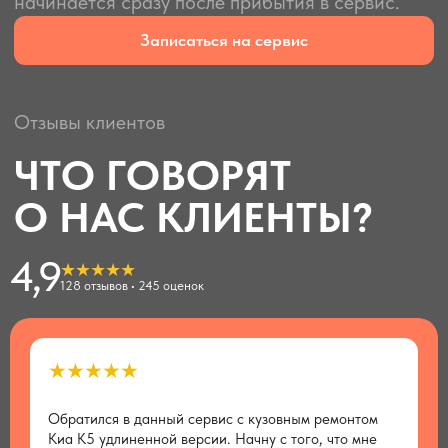
ул. Авиационная, 68к4
+7 (495) 135-55-30
service@paiting.ru
Рабочие часы:
Пн-Вс: 9:00-21:00
Юридическая информация
4,9
★★★★★
Copyright © 2025 Паитинг-Сервис.
128 отзывов • 245 оценок
Все права защищены
разработано в
make.digital
★★★★★
Обратился в данный сервис с кузовным ремонтом
Х
Киа К5 удлиненной версии. Начну с того, что мне
о